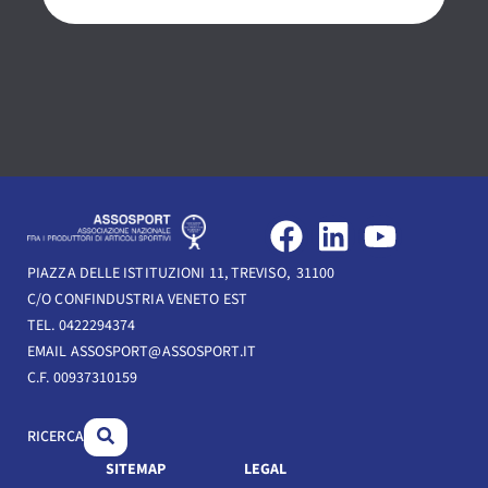
F
L
Y
a
i
o
PIAZZA DELLE ISTITUZIONI 11, TREVISO, 31100
c
n
u
C/O CONFINDUSTRIA VENETO EST
e
k
t
TEL. 0422294374
b
e
u
EMAIL ASSOSPORT@ASSOSPORT.IT
C.F. 00937310159
o
d
b
o
i
e
RICERCA
k
n
SITEMAP
LEGAL