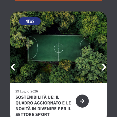
NEWS
29 Luglio 2026
23 
SOSTENIBILITÀ UE: IL
R
QUADRO AGGIORNATO E LE
– 
NOVITÀ IN DIVENIRE PER IL
PE
SETTORE SPORT
S