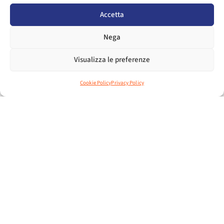
Accetta
VEDI TUTTE LE NEWS
Nega
Visualizza le preferenze
Cookie Policy
Privacy Policy
TEAM UP TO COMPETE
“Essere parte di Assosport significa entrare in un
network di relazioni unico. Qui, imprenditori del
settore sportivo si confrontano, condividono
esperienze e collaborano, creando opportunità e
sinergie che aiutano a superare le sfide del mercato
Alessio Cremonese
globale.”
Presidente Assosport
APPROFONDISCI