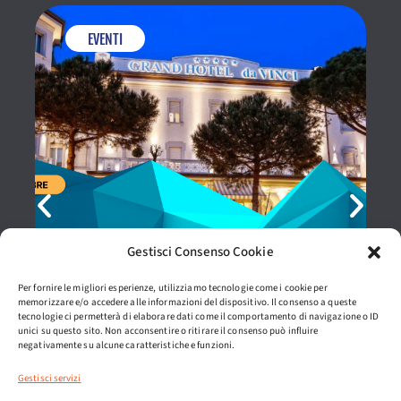
EVENTI
Gestisci Consenso Cookie
27 Ottobre 2026
14
Per fornire le migliori esperienze, utilizziamo tecnologie come i cookie per
POOL&FITNESS CONTACT
IN
memorizzare e/o accedere alle informazioni del dispositivo. Il consenso a queste
2026: APPUNTAMENTO A
LE
tecnologie ci permetterà di elaborare dati come il comportamento di navigazione o ID
unici su questo sito. Non acconsentire o ritirare il consenso può influire
CESENATICO IL 27 E 28
C
negativamente su alcune caratteristiche e funzioni.
OTTOBRE
Gestisci servizi