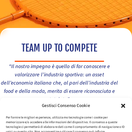
TEAM UP TO COMPETE
“Il nostro impegno è quello di far conoscere e
valorizzare l’industria sportiva: un asset
dell’economia italiana che, al pari dell’industria del
food e della moda, merita di essere riconosciuta e
tutelata”
Gestisci Consenso Cookie
Per fornire le migliori esperienze, utilizziamo tecnologie come i cookie per
memorizzare e/o accedere alle informazioni del dispositivo. Il consenso a queste
tecnologie ci permetterà di elaborare dati come il comportamento di navigazione o ID
unici su questo sito. Non acconsentire o ritirare il consenso può influire