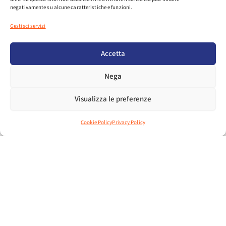
I NOSTRI NUMERI
negativamente su alcune caratteristiche e funzioni.
Gestisci servizi
Accetta
Nega
Visualizza le preferenze
Cookie Policy
Privacy Policy
65
+
ANNI DI ATTIVITÀ