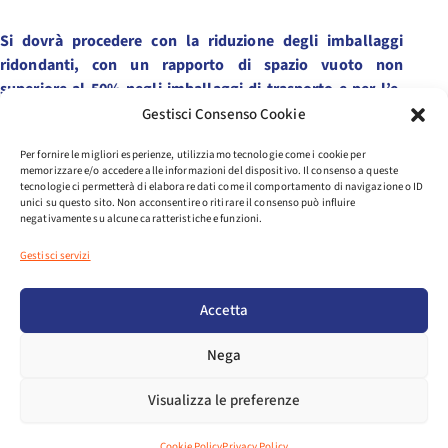
Si dovrà procedere con la riduzione degli imballaggi
ridondanti, con un rapporto di spazio vuoto non
superiore al 50% negli imballaggi di trasporto e per l’e-
commerce, e sarà richiesto a tutti i produttori e
Gestisci Consenso Cookie
importatori di minimizzare il peso e il volume degli
Per fornire le migliori esperienze, utilizziamo tecnologie come i cookie per
imballaggi.
memorizzare e/o accedere alle informazioni del dispositivo. Il consenso a queste
tecnologie ci permetterà di elaborare dati come il comportamento di navigazione o ID
unici su questo sito. Non acconsentire o ritirare il consenso può influire
Tutti gli imballaggi di plastica dovranno rispettare
obiettivi
negativamente su alcune caratteristiche e funzioni.
minimi in termini di contenuto riciclato,
con deroghe per
Gestisci servizi
la plastica compostabile e per imballaggi in cui la plastica
rappresenti meno del 5% in peso.
Saranno fissati
nuovi obiettivi di riciclo in termini di peso
Accetta
dei rifiuti di imballaggi e nuovi obiettivi di riciclabilità
.
Nega
Tutti gli imballaggi dovranno essere riciclabili, con requisiti
stringenti che saranno definiti in atti delegati e con
Visualizza le preferenze
deroghe per determinati materiali (legno leggero, sughero,
tessile, gomma, ceramica, porcellana, cera).
Cookie Policy
Privacy Policy