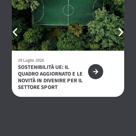
29 Luglio 2026
23 
SOSTENIBILITÀ UE: IL
R
QUADRO AGGIORNATO E LE
– 
NOVITÀ IN DIVENIRE PER IL
PE
SETTORE SPORT
S