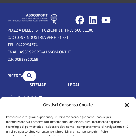
F
L
Y
a
i
o
PIAZZA DELLE ISTITUZIONI 11, TREVISO, 31100
c
n
u
C/O CONFINDUSTRIA VENETO EST
e
k
t
TEL. 0422294374
b
e
u
EMAIL ASSOSPORT@ASSOSPORT.IT
C.F. 00937310159
o
d
b
o
i
e
RICERCA
k
n
SITEMAP
LEGAL
L’Associazione
Link Utili
Gestisci Consenso Cookie
Gli Associati
Privacy Policy
Per fornire le migliori esperienze, utilizziamo tecnologie come i cookie per
Il settore
memorizzare e/o accedere alle informazioni del dispositivo. Il consenso a queste
Cookie Policy
tecnologie ci permetterà di elaborare dati come il comportamento di navigazione o ID
Servizi
unici su questo sito. Non acconsentire o ritirare il consenso può influire