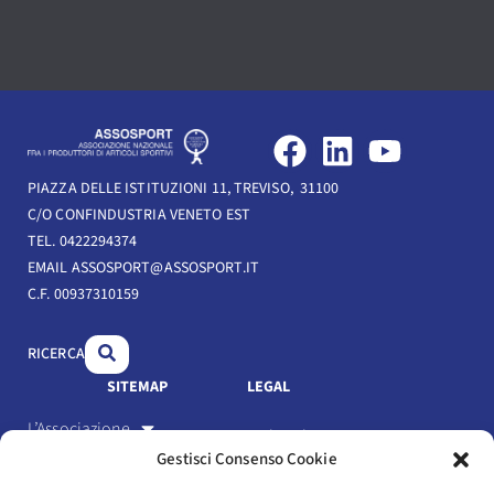
F
L
Y
a
i
o
PIAZZA DELLE ISTITUZIONI 11, TREVISO, 31100
c
n
u
C/O CONFINDUSTRIA VENETO EST
e
k
t
TEL. 0422294374
b
e
u
EMAIL ASSOSPORT@ASSOSPORT.IT
C.F. 00937310159
o
d
b
o
i
e
RICERCA
k
n
SITEMAP
LEGAL
L’Associazione
Link Utili
Gestisci Consenso Cookie
Gli Associati
Privacy Policy