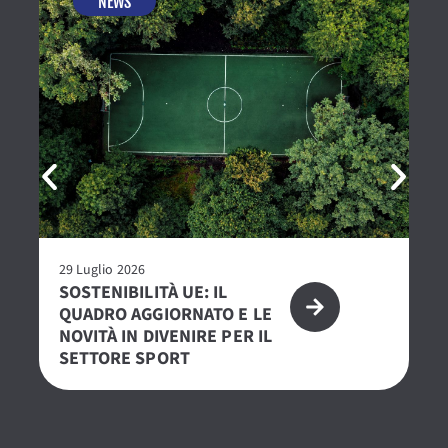
NEWS
29 Luglio 2026
23 
SOSTENIBILITÀ UE: IL
R
QUADRO AGGIORNATO E LE
– 
NOVITÀ IN DIVENIRE PER IL
PE
SETTORE SPORT
S