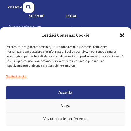
o
i
e
RICERCA
k
n
SITEMAP
LEGAL
L’Associazione
Link Utili
Gestisci Consenso Cookie
Gli Associati
Privacy Policy
Per fornire le migliori esperienze, utilizziamo tecnologie come i cookie per
Il settore
memorizzare e/o accedere alle informazioni del dispositivo. Il consenso a queste
Cookie Policy
tecnologie ci permetterà di elaborare dati come il comportamento di navigazione o ID
Servizi
unici su questo sito. Non acconsentire o ritirare il consenso può influire
negativamente su alcune caratteristiche e funzioni.
Statuto e codice etico
Eventi
Gestisci servizi
Media
Login
Accetta
NEWSLETTER
Nega
AREA ASSOCIATI
Visualizza le preferenze
COPYRIGHT © 2025 ASSOSPORT. ALL RIGHTS RESERVED