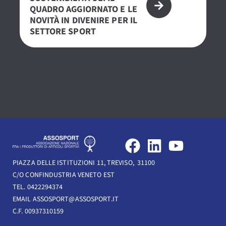
QUADRO AGGIORNATO E LE
– 
NOVITÀ IN DIVENIRE PER IL
PE
SETTORE SPORT
S
F
L
Y
a
i
o
PIAZZA DELLE ISTITUZIONI 11, TREVISO, 31100
c
n
u
C/O CONFINDUSTRIA VENETO EST
e
k
t
TEL. 0422294374
b
e
u
EMAIL ASSOSPORT@ASSOSPORT.IT
C.F. 00937310159
o
d
b