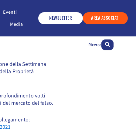
ervizi
Apri Eventi
Eventi
NEWSLETTER
AREA ASSOCIATI
Apri Media
Media
Ricerca
zione della Settimana
della Proprietà
pprofondimento volti
i del mercato del falso.
collegamento:
-2021