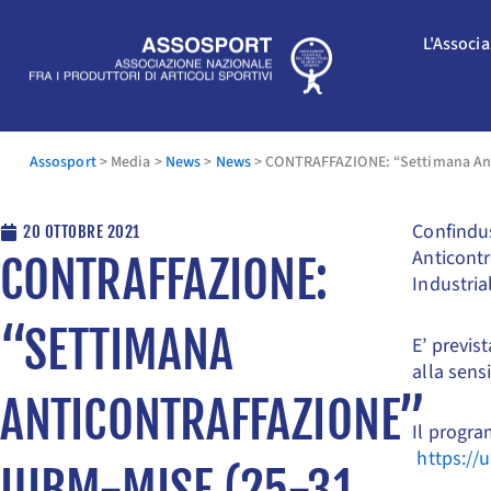
Vai
al
L'Associ
contenuto
Assosport
>
Media
>
News
>
News
>
CONTRAFFAZIONE: “Settimana Anti
Confindus
20 OTTOBRE 2021
Anticontr
CONTRAFFAZIONE:
Industria
“SETTIMANA
E’ previs
alla sens
ANTICONTRAFFAZIONE”
Il progr
https://
UIBM-MISE (25-31