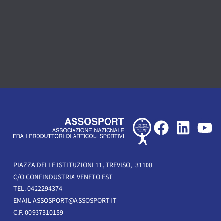
F
L
Y
a
i
o
c
n
u
e
k
t
PIAZZA DELLE ISTITUZIONI 11, TREVISO, 31100
C/O CONFINDUSTRIA VENETO EST
b
e
u
TEL. 0422294374
o
d
b
EMAIL ASSOSPORT@ASSOSPORT.IT
o
i
e
C.F. 00937310159