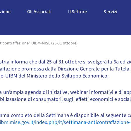
Apri L'Associazione
Apri Gli Associati
Apri Il Settore
Apri S
azione
Gli Associati
Il Settore
Servizi
contraffazione” UIBM-MISE (25-31 ottobre)
tria informa che dal 25 al 31 ottobre si svolgerà la 6a edi
affazione promossa dalla Direzione Generale per la Tutela 
le-UIBM del Ministero dello Sviluppo Economico.
ta un’ampia agenda di iniziative, webinar informativi e di a
ibilizzazione di consumatori, sugli effetti economici e social
amma completo della Settimana è disponibile al seguente 
uibm.mise.gov.it/index.php/it/settimana-anticontraffazione