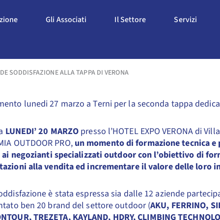
Apri L'Associazione
Apri Gli Associati
Apri Il Settore
Apri S
azione
Gli Associati
Il Settore
Servizi
E SODDISFAZIONE ALLA TAPPA DI VERONA
nto lunedi 27 marzo a Terni per la seconda tappa dedicata
ta
LUNEDI’ 20 MARZO
presso l’HOTEL EXPO VERONA di Villa
EMIA OUTDOOR PRO,
un momento di formazione tecnica e 
 ai negozianti specializzati outdoor con l’obiettivo di for
zioni alla vendita ed incrementare il valore delle loro 
ddisfazione è stata espressa sia dalle 12 aziende parteci
tato ben 20 brand del settore outdoor (
AKU, FERRINO, S
ONTOUR, TREZETA, KAYLAND, HDRY, CLIMBING TECHNOLO