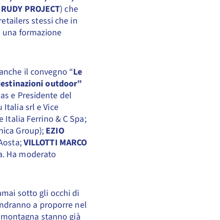
, RUDY PROJECT
) che
etailers stessi che in
o una formazione
 anche il convegno “
Le
 destinazioni outdoor”
as e Presidente del
Italia srl e Vice
e Italia Ferrino & C Spa;
cnica Group);
EZIO
’Aosta;
VILLOTTI MARCO
la. Ha moderato
mai sotto gli occhi di
 andranno a proporre nel
 di montagna stanno già