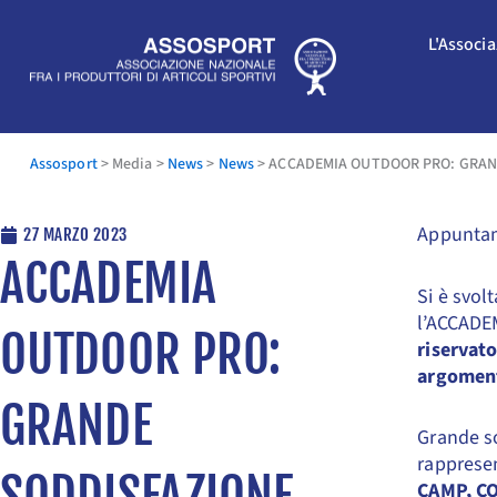
Vai
al
L'Associ
contenuto
Assosport
>
Media
>
News
>
News
>
ACCADEMIA OUTDOOR PRO: GRAND
Appuntame
27 MARZO 2023
ACCADEMIA
Si è svol
l’ACCAD
OUTDOOR PRO:
riservato
argomenta
GRANDE
Grande so
rappresen
SODDISFAZIONE
CAMP, C