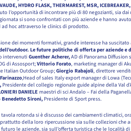
 VAUDE, HYDRO FLASK, THERMAREST, MSR, ICEBREAKER
to l’opportunità di incontrare più di 80 negozianti, sia dai r
giornata si sono confrontati con più aziende e hanno avut
d ad hoc attraverso le clinics di prodotto.
ione dei momenti formativi, grande interesse ha suscitato
dell’outdoor. Le future politiche di offerta per aziende e
o intervenuti
Guenther Acherer,
AD di Panorama Diffusion s
OG di Assosport;
Vittorio Forato
, marketing manager di Aku 
te Italian Outdoor Group;
Giorgio Rabajoli
, direttore vendit
 Farinazzo
,Head of sales Italy export manager di Lowa (Te
,
Presidente del collegio regionale guide alpine della Val d
LONIERI DANIELE
maestri di sci Andalo – Fai della Paganel
o
Benedetto Sironi,
Presidente di Sport press.
 tavola rotonda si è discusso dei cambiamenti climatici, ora
soprattutto della loro ripercussione sia sulle collezioni che
futuro le aziende, sia sull’offerta turistica che le località