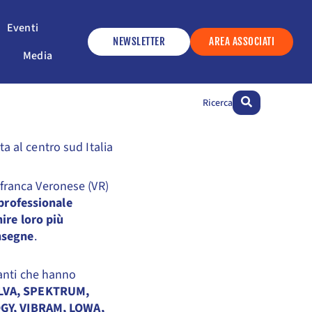
ervizi
Apri Eventi
Eventi
NEWSLETTER
AREA ASSOCIATI
Apri Media
Media
Ricerca
 al centro sud Italia
franca Veronese (VR)
professionale
nire loro più
insegne
.
panti che hanno
ILVA, SPEKTRUM,
GY, VIBRAM, LOWA,