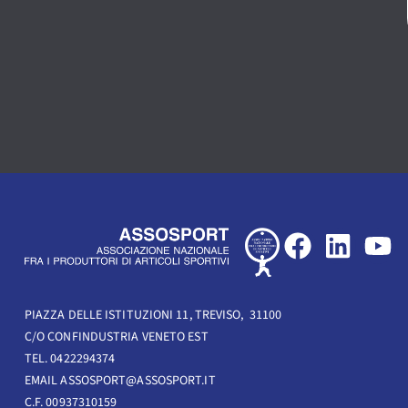
F
L
Y
a
i
o
c
n
u
e
k
t
PIAZZA DELLE ISTITUZIONI 11, TREVISO, 31100
C/O CONFINDUSTRIA VENETO EST
b
e
u
TEL. 0422294374
o
d
b
EMAIL ASSOSPORT@ASSOSPORT.IT
o
i
e
C.F. 00937310159