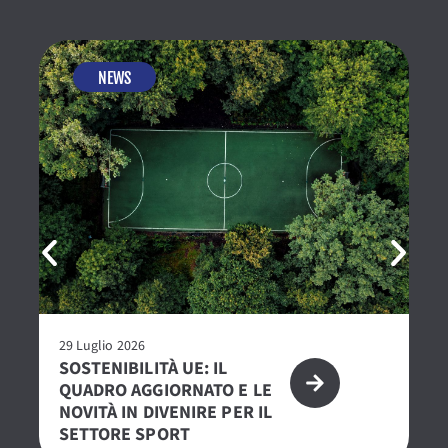
NEWS
29 Luglio 2026
23 
SOSTENIBILITÀ UE: IL
R
QUADRO AGGIORNATO E LE
– 
NOVITÀ IN DIVENIRE PER IL
PE
SETTORE SPORT
S