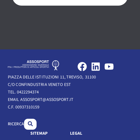
F
L
Y
a
i
o
PIAZZA DELLE ISTITUZIONI 11, TREVISO, 31100
c
n
u
C/O CONFINDUSTRIA VENETO EST
e
k
t
TEL. 0422294374
b
e
u
EMAIL ASSOSPORT@ASSOSPORT.IT
C.F. 00937310159
o
d
b
o
i
e
RICERCA
k
n
SITEMAP
LEGAL