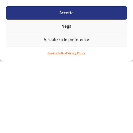
Per le aziende associate ad Assosport è prevista una
partecipazione facilitata tramite
area collettiva
Accetta
organizzata con supporto operativo completo
.
Nega
Per informazioni e modalità di partecipazione
Visualizza le preferenze
contattare:
assosport@assosport.it
Cookie Policy
Privacy Policy
ALLEGATI