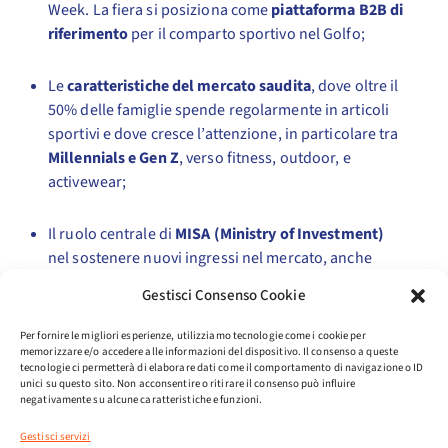
Week. La fiera si posiziona come
piattaforma B2B di
riferimento
per il comparto sportivo nel Golfo;
Le
caratteristiche del mercato saudita
, dove oltre il
50% delle famiglie spende regolarmente in articoli
sportivi e dove cresce l’attenzione, in particolare tra
Millennials e Gen Z
, verso fitness, outdoor, e
activewear;
Il ruolo centrale di
MISA (Ministry of Investment)
nel sostenere nuovi ingressi nel mercato, anche
tramite percorsi strutturati per facilitare
Gestisci Consenso Cookie
investimenti e insediamenti commerciali;
Per fornire le migliori esperienze, utilizziamo tecnologie come i cookie per
memorizzare e/o accedere alle informazioni del dispositivo. Il consenso a queste
I
progetti “giga”
(Qiddiya, Sports Boulevard,
tecnologie ci permetterà di elaborare dati come il comportamento di navigazione o ID
NEOM), che stanno trasformando le città saudite in
unici su questo sito. Non acconsentire o ritirare il consenso può influire
negativamente su alcune caratteristiche e funzioni.
poli avanzati di intrattenimento, sport e benessere.
Gestisci servizi