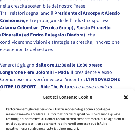
nella crescita sostenibile del nostro Paese.
Tra i relatori segnaliamo il
Presidente di Assosport Alessio
Cremonese
, e tre protagonisti dell’industria sportiva:
Arianna Colombari (Tecnica Group), Fausto Pinarello
(Pinarello) ed Enrico Polegato (Diadora),
che
condivideranno visioni e strategie su crescita, innovazione
e sostenibilità del settore.
Venerdì 6 giugno
dalle ore 11:30 alle 13:30 presso
Longarone Fiere Dolomiti – Pad E il
presidente Alessio
Cremonese interverrà invece all’incontro:
L’INNOVAZIONE
OLTRE LO SPORT – Ride The Future.
La nuova frontiera
dell’innovazione nel mondo bike.
Gestisci Consenso Cookie
L’ingresso è gratuito con prenotazione obbligatoria al link:
Per fornire le migliori esperienze, utilizziamo tecnologie come i cookie per
memorizzare e/o accedere alle informazioni del dispositivo. Il consenso a queste
Accedi – Sport Business Forum
tecnologie ci permetterà di elaborare dati come il comportamento di navigazione o ID
unici su questo sito. Non acconsentire o ritirare il consenso può influire
negativamente su alcune caratteristiche e funzioni.