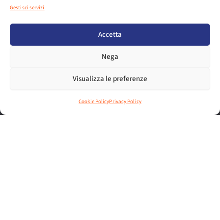
Gestisci servizi
Accetta
NEWS
Nega
Visualizza le preferenze
Cookie Policy
Privacy Policy
NEWS