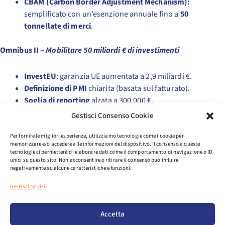
CBAM (Carbon Border Adjustment Mechanism):
semplificato con un’esenzione annuale fino a
50
tonnellate
di merci
.
Omnibus II –
Mobilitare 50 miliardi € di investimenti
InvestEU
: garanzia UE aumentata a 2,9 miliardi €.
Definizione di PMI
chiarita (basata sul fatturato).
Soglia di reporting
alzata a 300.000 €.
Mantenuti indicatori di performance su
Gestisci Consenso Cookie
occupazione e allineamento climatico
, ma in forma
più mirata.
Per fornire le migliori esperienze, utilizziamo tecnologie come i cookie per
memorizzare e/o accedere alle informazioni del dispositivo. Il consenso a queste
tecnologie ci permetterà di elaborare dati come il comportamento di navigazione o ID
Omnibus IV –
Sostegno alle medie imprese e
unici su questo sito. Non acconsentire o ritirare il consenso può influire
negativamente su alcune caratteristiche e funzioni.
digitalizzazione
Gestisci servizi
Estensione delle
semplificazioni
tipiche delle PMI
anche alle
SMC (Small Mid-Caps)
sotto 1.000
Accetta
dipendenti o 200 milioni € di fatturato.