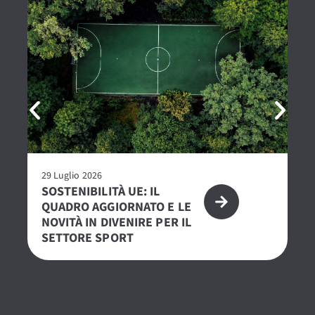
29 Luglio 2026
23 
SOSTENIBILITÀ UE: IL
R
QUADRO AGGIORNATO E LE
– 
NOVITÀ IN DIVENIRE PER IL
PE
SETTORE SPORT
S