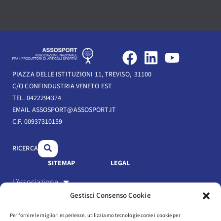
F
L
Y
a
i
o
PIAZZA DELLE ISTITUZIONI 11, TREVISO, 31100
c
n
u
C/O CONFINDUSTRIA VENETO EST
e
k
t
TEL. 0422294374
b
e
u
EMAIL ASSOSPORT@ASSOSPORT.IT
C.F. 00937310159
o
d
b
o
i
e
RICERCA
k
n
SITEMAP
LEGAL
L’Associazione
Link Utili
Gestisci Consenso Cookie
Gli Associati
Privacy Policy
Per fornire le migliori esperienze, utilizziamo tecnologie come i cookie per
Il settore