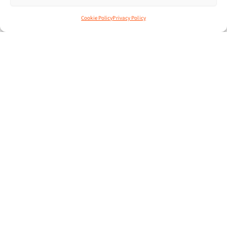
Cookie Policy
Privacy Policy
ALLEGATI
Tavola di raccordo bidirezionale ATECO 2022-2025
NEWS