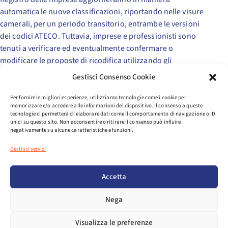
automatica le nuove classificazioni, riportando nelle visure
camerali, per un periodo transitorio, entrambe le versioni
dei codici ATECO. Tuttavia, imprese e professionisti sono
tenuti a verificare ed eventualmente confermare o
modificare le proposte di ricodifica utilizzando gli
strumenti ordinari.
Gestisci Consenso Cookie
Per fornire le migliori esperienze, utilizziamo tecnologie come i cookie per
Da ultimo, si segnala come la nuova classificazione dei
memorizzare e/o accedere alle informazioni del dispositivo. Il consenso a queste
codici ATECO assuma rilevanza anche con riferimento alla
tecnologie ci permetterà di elaborare dati come il comportamento di navigazione o ID
unici su questo sito. Non acconsentire o ritirare il consenso può influire
partecipazione ad eventuali bandi, concorsi, appalti e
negativamente su alcune caratteristiche e funzioni.
qualsiasi altra attività in cui sia necessaria l’indicazione del
codice ATECO.
Gestisci servizi
Accetta
Nega
Visualizza le preferenze