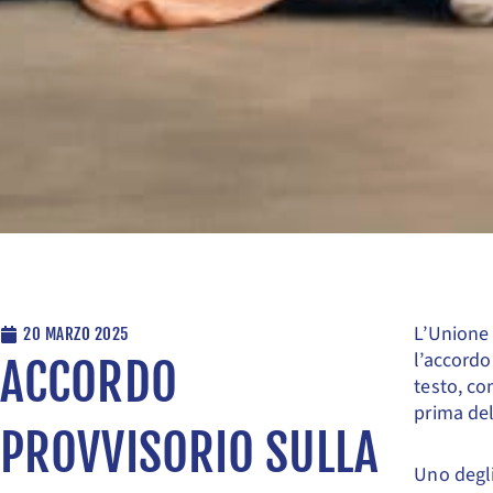
L’Unione 
20 MARZO 2025
l’accordo
ACCORDO
testo, co
prima del
PROVVISORIO SULLA
Uno degli