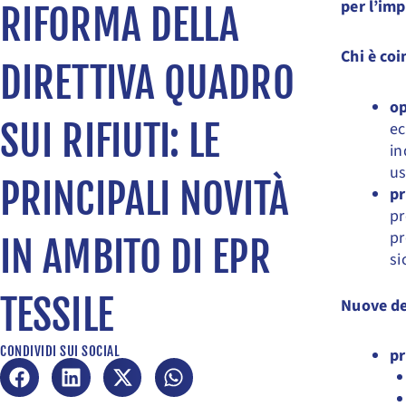
per l’im
RIFORMA DELLA
Chi è coi
DIRETTIVA QUADRO
op
SUI RIFIUTI: LE
ec
in
us
PRINCIPALI NOVITÀ
pr
pr
pr
IN AMBITO DI EPR
si
TESSILE
Nuove def
CONDIVIDI SUI SOCIAL
pr