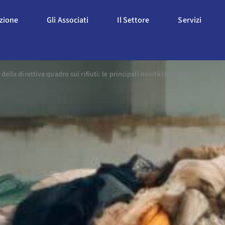
Apri L'Associazione
Apri Gli Associati
Apri Il Settore
Apri S
azione
Gli Associati
Il Settore
Servizi
ella direttiva quadro sui rifiuti: le principali novità in ambito di EPR tes