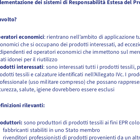
plementazione dei sistemi di Responsabilità Estesa del P
nvolto?
eratori economici
: rientrano nell’ambito di applicazione tu
onomici che si occupano dei prodotti interessati, ad eccezi
dipendenti ed operatori economici che immettono sul merca
ati idonei per il riutilizzo
odotti interessati
: sono interessati tutti i prodotti tessili, 
odotti tessili e calzature identificati nell’Allegato IVc. I pro
ofessionale (uso militare compreso) che possano rappresen
curezza, salute, igiene dovrebbero essere esclusi
inizioni rilevanti:
oduttori:
sono produttori di prodotti tessili ai fini EPR col
fabbricanti stabiliti in uno Stato membro
rivenditori professionisti di prodotti provenienti da un a