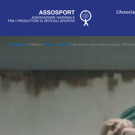
Vai
al
L'Associ
contenuto
Assosport
>
Media
>
News
>
News
>
Accordo provvisorio sulla riforma d