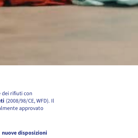
ei rifiuti con
uti
(2008/98/CE, WFD). Il
malmente approvato
n
nuove disposizioni