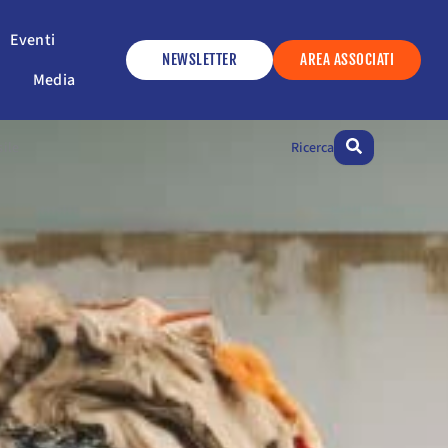
ervizi
Apri Eventi
Eventi
NEWSLETTER
AREA ASSOCIATI
Apri Media
Media
sile
Ricerca