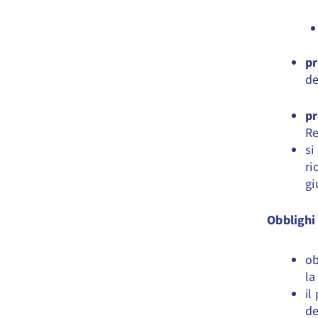
pr
de
pr
Re
si
ri
gi
Obblighi
ob
la
il
de