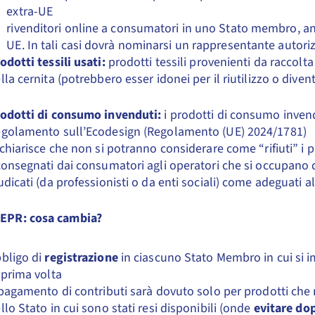
extra-UE
rivenditori online a consumatori in uno Stato membro, anc
UE. In tali casi dovrà nominarsi un rappresentante autori
odotti tessili usati:
prodotti tessili provenienti da raccolta
lla cernita (potrebbero esser idonei per il riutilizzo o divent
odotti di consumo invenduti:
i prodotti di consumo invend
golamento sull’Ecodesign (Regolamento (UE) 2024/1781)
 chiarisce che non si potranno considerare come “rifiuti” i p
consegnati dai consumatori agli operatori che si occupano d
udicati (da professionisti o da enti sociali) come adeguati al
 EPR: cosa cambia?
bligo di
registrazione
in ciascuno Stato Membro in cui si i
 prima volta
 pagamento di contributi sarà dovuto solo per prodotti che n
llo Stato in cui sono stati resi disponibili (onde
evitare do