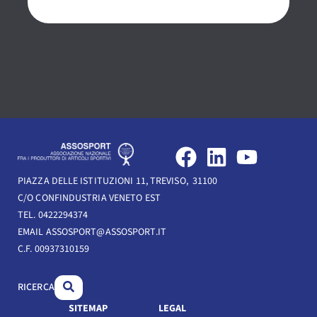
O
F
L
Y
a
i
o
PIAZZA DELLE ISTITUZIONI 11, TREVISO, 31100
c
n
u
C/O CONFINDUSTRIA VENETO EST
e
k
t
TEL. 0422294374
b
e
u
EMAIL ASSOSPORT@ASSOSPORT.IT
C.F. 00937310159
o
d
b
o
i
e
RICERCA
k
n
SITEMAP
LEGAL