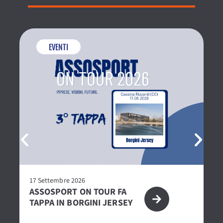
EVENTI
17 Settembre 2026
27
ASSOSPORT ON TOUR FA
P
TAPPA IN BORGINI JERSEY
2
CE