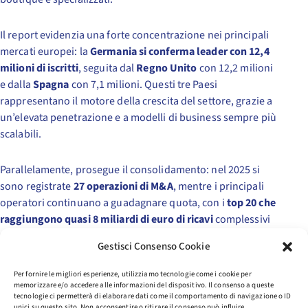
Il report evidenzia una forte concentrazione nei principali
mercati europei: la
Germania si conferma leader con 12,4
milioni di iscritti
, seguita dal
Regno Unito
con 12,2 milioni
e dalla
Spagna
con 7,1 milioni. Questi tre Paesi
rappresentano il motore della crescita del settore, grazie a
un’elevata penetrazione e a modelli di business sempre più
scalabili.
Parallelamente, prosegue il consolidamento: nel 2025 si
sono registrate
27 operazioni di M&A
, mentre i principali
operatori continuano a guadagnare quota, con i
top 20 che
raggiungono quasi 8 miliardi di euro di ricavi
complessivi
e oltre 20 milioni di membri.
Gestisci Consenso Cookie
Il tasso di penetrazione si attesta al 9,3%
della
Per fornire le migliori esperienze, utilizziamo tecnologie come i cookie per
memorizzare e/o accedere alle informazioni del dispositivo. Il consenso a queste
popolazione europea, segnalando un significativo
tecnologie ci permetterà di elaborare dati come il comportamento di navigazione o ID
potenziale di sviluppo e rafforzando la traiettoria verso
unici su questo sito. Non acconsentire o ritirare il consenso può influire