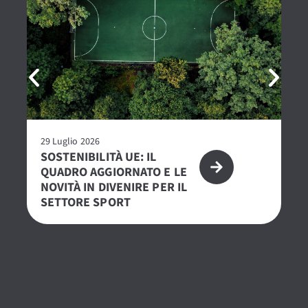
29 Luglio 2026
23 
SOSTENIBILITÀ UE: IL
R
QUADRO AGGIORNATO E LE
– 
NOVITÀ IN DIVENIRE PER IL
PE
SETTORE SPORT
S