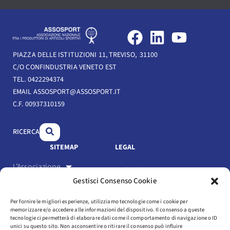
F
L
Y
a
i
o
PIAZZA DELLE ISTITUZIONI 11, TREVISO, 31100
c
n
u
C/O CONFINDUSTRIA VENETO EST
e
k
t
TEL. 0422294374
b
e
u
EMAIL ASSOSPORT@ASSOSPORT.IT
C.F. 00937310159
o
d
b
o
i
e
RICERCA
k
n
SITEMAP
LEGAL
L’Associazione
Link Utili
Gestisci Consenso Cookie
Gli Associati
Privacy Policy
Per fornire le migliori esperienze, utilizziamo tecnologie come i cookie per
Il settore
memorizzare e/o accedere alle informazioni del dispositivo. Il consenso a queste
Cookie Policy
tecnologie ci permetterà di elaborare dati come il comportamento di navigazione o ID
Servizi
unici su questo sito. Non acconsentire o ritirare il consenso può influire