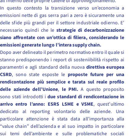
all’interno delle proprie catene di approvvigionamento.
In questo contesto la transizione verso un’economia a
emissioni nette di gas serra pari a zero è sicuramente una
delle sfide più grandi per il settore industriale odierno. E’
necessario quindi che le
strategie di decarbonizzazione
siano affrontate con un’ottica di filiera, considerando le
emissioni generate lungo l’intera supply chain.
Dopo aver delineato il perimetro normativo entro il quale si
stanno predisponendo i report di sosteniibilità rispetto ai
paramentri e agli standard della nuova
direttiva europea
CSRD
, sono state esposte le
proposte future per una
rendicontazione più semplice e tarata sul reale profilo
delle aziende dell’Unione
,
le PMI.
A questo proposito
sono stati introdotti i
due standard di rendicontazione in
arrivo entro l’anno: ESRS LSME e VSME
, quest’ultimo
dedicato al reporting volontario delle aziende. Una
particolare attenzione è stata data all’importanza alla
“value chain” dell’azienda e al suo impatto in particolare
sui temi dell’ambiente e sulle problematiche sociali