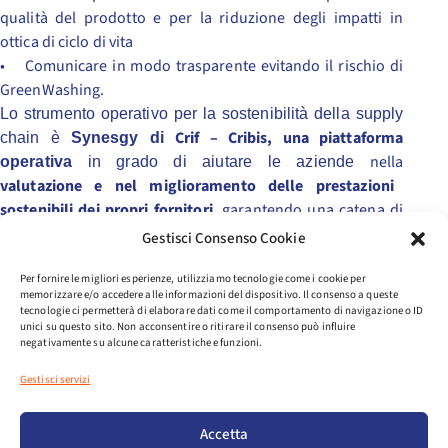
qualità del prodotto e per la riduzione degli impatti in
ottica di ciclo di vita
• Comunicare in modo trasparente evitando il rischio di
GreenWashing.
Lo strumento operativo per la sostenibilità della supply
Crif – Cribis, una piattaforma
chain è
Synesgy di
nella
operativa
in grado di aiutare le aziende
valutazione e nel miglioramento delle prestazioni
sostenibili dei propri fornitori
, garantendo una catena di
approvvigionamento più etica ed ecologica.
Gestisci Consenso Cookie
Cribis, come partner di Assosport nel presentare tale
Per fornire le migliori esperienze, utilizziamo tecnologie come i cookie per
strumento ha evidenziato lo status delle
aziende associate,
memorizzare e/o accedere alle informazioni del dispositivo. Il consenso a queste
rilevando informazioni molto precise:
tecnologie ci permetterà di elaborare dati come il comportamento di navigazione o ID
unici su questo sito. Non acconsentire o ritirare il consenso può influire
– Il
2,3% degli associati è soggetto all’obbligo di DNF
negativamente su alcune caratteristiche e funzioni.
(Dichiarazione Non Finanziaria) secondo il DL n. 254 del 30
dicembre 2016, art. 2, che obbliga le società quotate su un
Gestisci servizi
mercato regolamentato in Italia o nell’UE a pubblicare una
dichiarazione non finanziaria.
Accetta