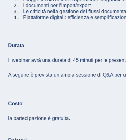
I documenti per l’import/export
Le criticità nella gestione dei flussi documentali del
Durata
Il webinar avrà una durata di 45 minuti per le presentazioni
A seguire è 
Costo
:
la partecipazione è gratuita.