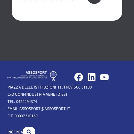
CE
O
F
L
Y
a
i
o
PIAZZA DELLE ISTITUZIONI 11, TREVISO, 31100
c
n
u
C/O CONFINDUSTRIA VENETO EST
e
k
t
TEL. 0422294374
b
e
u
EMAIL ASSOSPORT@ASSOSPORT.IT
C.F. 00937310159
o
d
b
o
i
e
RICERCA