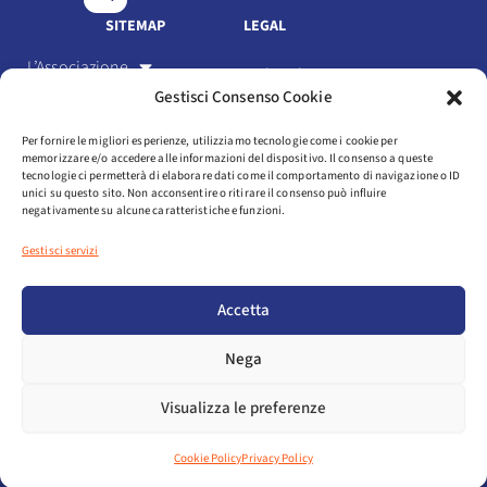
k
n
SITEMAP
LEGAL
L’Associazione
Link Utili
Gestisci Consenso Cookie
Gli Associati
Privacy Policy
Per fornire le migliori esperienze, utilizziamo tecnologie come i cookie per
Il settore
memorizzare e/o accedere alle informazioni del dispositivo. Il consenso a queste
Cookie Policy
tecnologie ci permetterà di elaborare dati come il comportamento di navigazione o ID
Servizi
unici su questo sito. Non acconsentire o ritirare il consenso può influire
negativamente su alcune caratteristiche e funzioni.
Statuto e codice etico
Eventi
Gestisci servizi
Media
Login
Accetta
NEWSLETTER
Nega
AREA ASSOCIATI
Visualizza le preferenze
COPYRIGHT © 2025 ASSOSPORT. ALL RIGHTS RESERVED
Cookie Policy
Privacy Policy