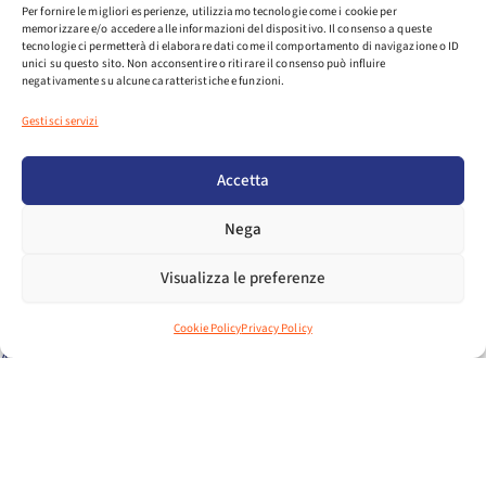
Per fornire le migliori esperienze, utilizziamo tecnologie come i cookie per
memorizzare e/o accedere alle informazioni del dispositivo. Il consenso a queste
tecnologie ci permetterà di elaborare dati come il comportamento di navigazione o ID
unici su questo sito. Non acconsentire o ritirare il consenso può influire
negativamente su alcune caratteristiche e funzioni.
DURATA:
A partire dalle ore 12.00 il webinar avrà una durata di 60
Gestisci servizi
minuti circa. E’ prevista una sessione di Q&A per un
confronto interattivo con i partecipanti.
Accetta
COSTO:
Nega
Webinar gratuito
Visualizza le preferenze
NOTE:
PER QUALSIASI INFORMAZIONE CONTATTARE GLI UFFICI DI
Cookie Policy
Privacy Policy
ASSOSPORT (RIF. MONICA PIOVESAN
ASSOSPORT@ASSOSPORT.IT)
REGISTRATI