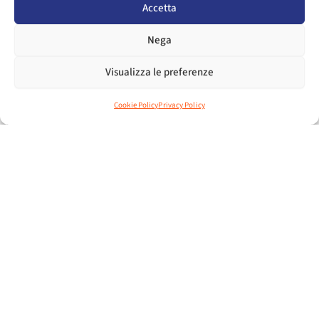
REQUISITI DI ACCESSO
Accetta
Nega
Visualizza le preferenze
NEWS
Cookie Policy
Privacy Policy
19 Giugno 2025
ISTANZE AL BONUS