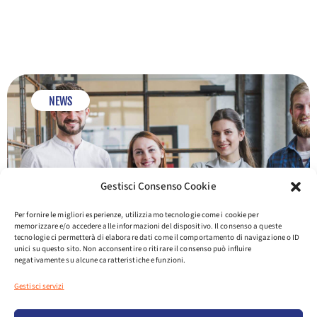
PAGINA
PAGINA
PAGINA
PAGINA
PAGINA
PAGINA
PAGINA
NEWS
Gestisci Consenso Cookie
Per fornire le migliori esperienze, utilizziamo tecnologie come i cookie per
memorizzare e/o accedere alle informazioni del dispositivo. Il consenso a queste
tecnologie ci permetterà di elaborare dati come il comportamento di navigazione o ID
unici su questo sito. Non acconsentire o ritirare il consenso può influire
negativamente su alcune caratteristiche e funzioni.
Gestisci servizi
23 Giugno 2025
BONUS GIOVANI: NOVITÀ SUI