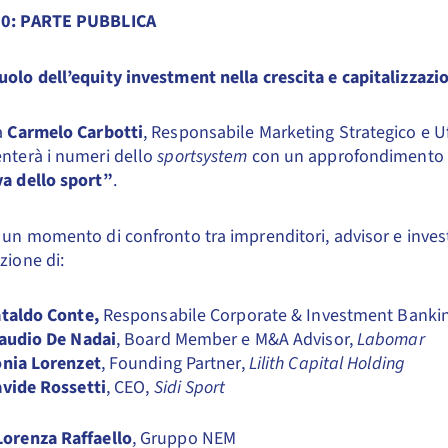
30:
PARTE PUBBLICA
ruolo dell’equity investment nella crescita
e capitalizzazi
à
Carmelo Carbotti
, Responsabile Marketing Strategico e Uff
nterà i numeri dello
sportsystem
con un approfondimento
va dello sport”
.
 un momento di confronto tra imprenditori, advisor e investi
zione di:
taldo Conte,
Responsabile Corporate & Investment Banki
audio De Nadai
, Board Member e M&A Advisor,
Labomar
nia Lorenzet
, Founding Partner,
Lilith Capital Holding
vide Rossetti
, CEO,
Sidi Sport
Lorenza Raffaello
, Gruppo NEM