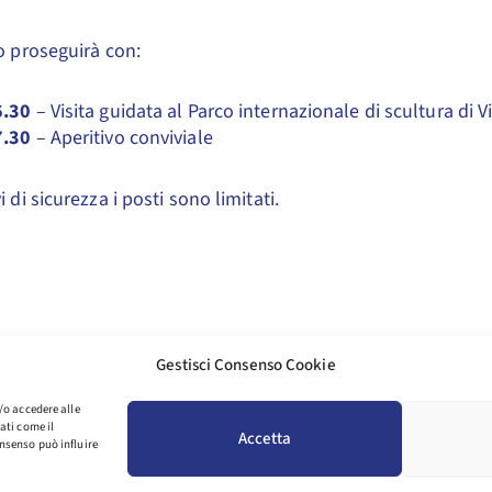
o proseguirà con:
6.30
– Visita guidata al Parco internazionale di scultura di V
7.30
– Aperitivo conviviale
 di sicurezza i posti sono limitati.
Gestisci Consenso Cookie
/o accedere alle
ati come il
ALLEGATI
Accetta
nsenso può influire