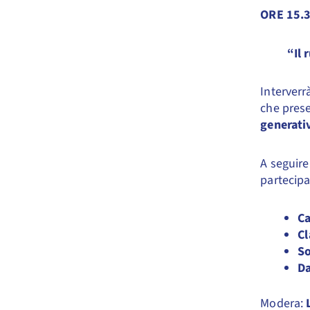
ORE 15.
“Il 
Interverr
che prese
generati
A seguire
partecipa
Ca
Cl
So
Da
Modera: