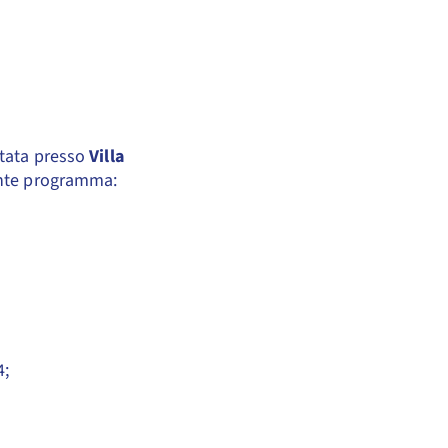
itata presso
Villa
ente programma:
4;