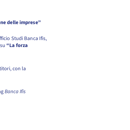
one delle imprese”
icio Studi Banca Ifis,
 su
“La forza
tori, con la
ng
Banca Ifis