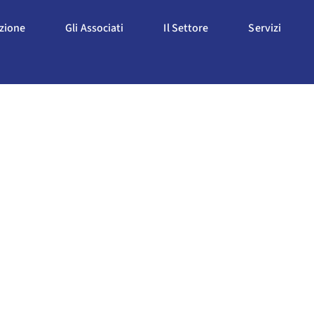
Apri L'Associazione
Apri Gli Associati
Apri Il Settore
Apri S
azione
Gli Associati
Il Settore
Servizi