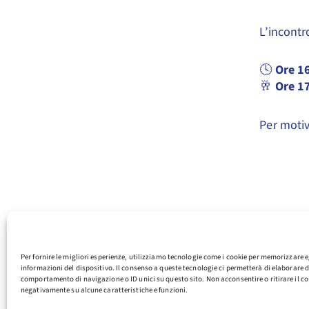
L’incontr
🕓
Ore 1
🥂
Ore 1
Per motivi
Per fornire le migliori esperienze, utilizziamo tecnologie come i cookie per memorizzare e
informazioni del dispositivo. Il consenso a queste tecnologie ci permetterà di elaborare d
comportamento di navigazione o ID unici su questo sito. Non acconsentire o ritirare il co
negativamente su alcune caratteristiche e funzioni.