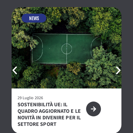
NEWS
29 Luglio 2026
23 
SOSTENIBILITÀ UE: IL
R
QUADRO AGGIORNATO E LE
– 
NOVITÀ IN DIVENIRE PER IL
PE
SETTORE SPORT
S