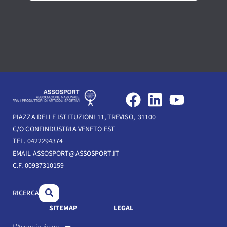
F
L
Y
a
i
o
PIAZZA DELLE ISTITUZIONI 11, TREVISO, 31100
c
n
u
C/O CONFINDUSTRIA VENETO EST
e
k
t
TEL. 0422294374
b
e
u
EMAIL ASSOSPORT@ASSOSPORT.IT
C.F. 00937310159
o
d
b
o
i
e
RICERCA
k
n
SITEMAP
LEGAL