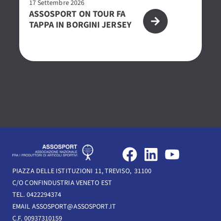
17 Settembre 2026
27
ASSOSPORT ON TOUR FA
P
TAPPA IN BORGINI JERSEY
2
CE
O
F
L
Y
a
i
o
PIAZZA DELLE ISTITUZIONI 11, TREVISO, 31100
c
n
u
C/O CONFINDUSTRIA VENETO EST
e
k
t
TEL. 0422294374
b
e
u
EMAIL ASSOSPORT@ASSOSPORT.IT
C.F. 00937310159