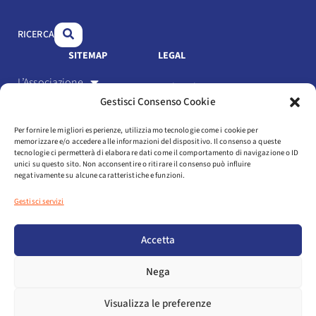
o
d
b
o
i
e
RICERCA
k
n
SITEMAP
LEGAL
L’Associazione
Link Utili
Gestisci Consenso Cookie
Gli Associati
Privacy Policy
Per fornire le migliori esperienze, utilizziamo tecnologie come i cookie per
Il settore
memorizzare e/o accedere alle informazioni del dispositivo. Il consenso a queste
Cookie Policy
tecnologie ci permetterà di elaborare dati come il comportamento di navigazione o ID
Servizi
unici su questo sito. Non acconsentire o ritirare il consenso può influire
negativamente su alcune caratteristiche e funzioni.
Statuto e codice etico
Eventi
Gestisci servizi
Media
Login
Accetta
NEWSLETTER
Nega
AREA ASSOCIATI
Visualizza le preferenze
COPYRIGHT © 2025 ASSOSPORT. ALL RIGHTS RESERVED