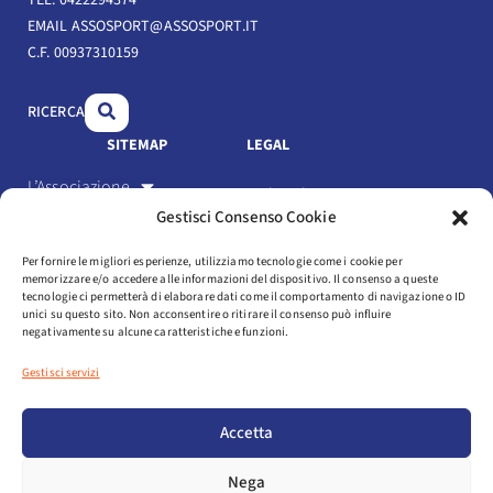
e
k
t
TEL. 0422294374
b
e
u
EMAIL ASSOSPORT@ASSOSPORT.IT
C.F. 00937310159
o
d
b
o
i
e
RICERCA
k
n
SITEMAP
LEGAL
L’Associazione
Link Utili
Gestisci Consenso Cookie
Gli Associati
Privacy Policy
Per fornire le migliori esperienze, utilizziamo tecnologie come i cookie per
Il settore
memorizzare e/o accedere alle informazioni del dispositivo. Il consenso a queste
Cookie Policy
tecnologie ci permetterà di elaborare dati come il comportamento di navigazione o ID
Servizi
unici su questo sito. Non acconsentire o ritirare il consenso può influire
negativamente su alcune caratteristiche e funzioni.
Statuto e codice etico
Eventi
Gestisci servizi
Media
Login
Accetta
NEWSLETTER
Nega