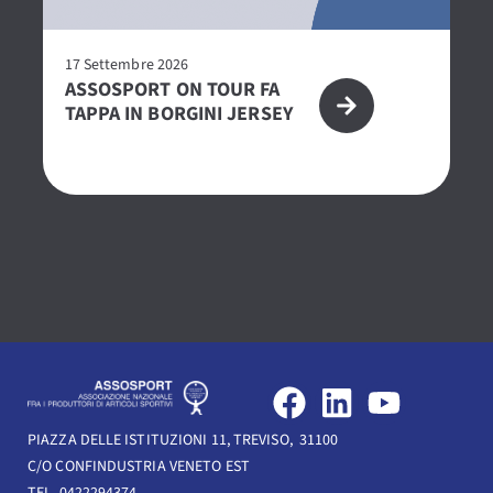
17 Settembre 2026
27
ASSOSPORT ON TOUR FA
P
TAPPA IN BORGINI JERSEY
2
CE
O
F
L
Y
a
i
o
PIAZZA DELLE ISTITUZIONI 11, TREVISO, 31100
c
n
u
C/O CONFINDUSTRIA VENETO EST