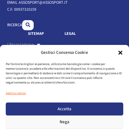
b
e
u
EMAIL ASSOSPORT@ASSOSPORT.IT
C.F. 00937310159
o
d
b
o
i
e
RICERCA
k
n
SITEMAP
LEGAL
L’Associazione
Link Utili
Gestisci Consenso Cookie
Gli Associati
Privacy Policy
Per fornire le migliori esperienze, utilizziamo tecnologie come i cookie per
Il settore
memorizzare e/o accedere alle informazioni del dispositivo. Il consenso a queste
Cookie Policy
tecnologie ci permetterà di elaborare dati come il comportamento di navigazione o ID
Servizi
unici su questo sito. Non acconsentire o ritirare il consenso può influire
negativamente su alcune caratteristiche e funzioni.
Statuto e codice etico
Eventi
Gestisci servizi
Media
Login
Accetta
NEWSLETTER
Nega
AREA ASSOCIATI