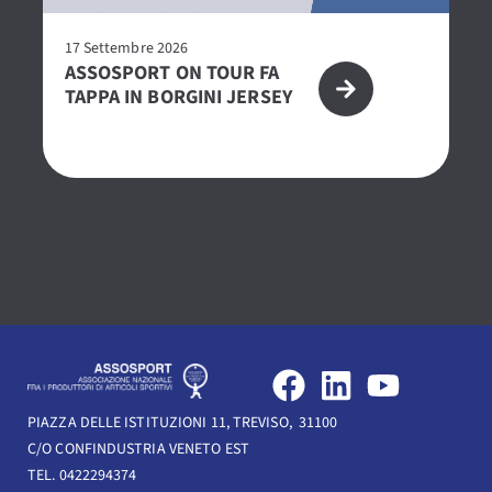
17 Settembre 2026
27
ASSOSPORT ON TOUR FA
P
TAPPA IN BORGINI JERSEY
2
CE
O
F
L
Y
a
i
o
PIAZZA DELLE ISTITUZIONI 11, TREVISO, 31100
c
n
u
C/O CONFINDUSTRIA VENETO EST
e
k
t
TEL. 0422294374