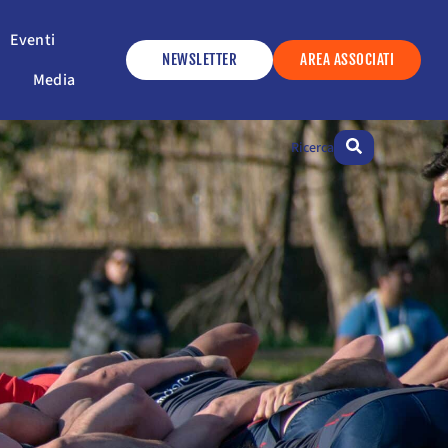
ervizi
Apri Eventi
Eventi
NEWSLETTER
AREA ASSOCIATI
Apri Media
Media
Ricerca