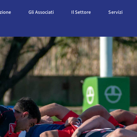
Apri L'Associazione
Apri Gli Associati
Apri Il Settore
Apri S
azione
Gli Associati
Il Settore
Servizi