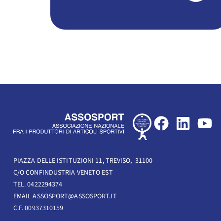
F
L
Y
a
i
o
c
n
u
e
k
t
PIAZZA DELLE ISTITUZIONI 11, TREVISO, 31100
C/O CONFINDUSTRIA VENETO EST
b
e
u
TEL. 0422294374
o
d
b
EMAIL ASSOSPORT@ASSOSPORT.IT
o
i
e
C.F. 00937310159