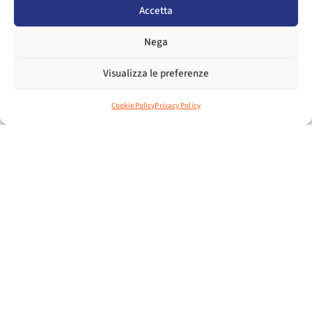
Come partecipare
Accetta
Vi invitiamo a compilare la Domanda di Partecipazione e la
liberatoria per la privacy allegate e a restituirle, via email
Nega
all’indirizzo monicapiovesan@assosport.it, entro e non
oltre
lunedì 31 marzo 2025
Visualizza le preferenze
SCARICA INVITO
Cookie Policy
Privacy Policy
ALLEGATI
MODULO ADESIONE
LIBERATORIA PRIVACY