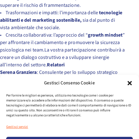
superare il rischio di frammentazione.
• Trasformazioni e impatti: l’importanza delle
tecnologie
abilitanti e del marketing sostenibile,
sia dal punto di
vista ambientale che sociale.
• Crescita collaborativa: l’approccio del “
growth mindset
”
per affrontare il cambiamento e promuovere la sicurezza
psicologica nei team.La vostra partecipazione contribuirà a
creare un dialogo costruttivo e a sviluppare sinergie
all’interno del settore.
Relatori
Serena Granziera
: Consulente per lo sviluppo strategico
integrato e formazione
Gestisci Consenso Cookie
sui temi ESG e Transizione Green
Davide Moro
: Consulente specializzato in Comunicazione e
Per fornire le migliori esperienze, utilizziamo tecnologie come i cookie per
memorizzare e/o accedere alle informazioni del dispositivo. Il consenso a queste
Green marketing
tecnologie ci permetterà di elaborare dati come il comportamento di navigazione o ID
L’incontro sarà un’importante opportunità di
unici su questo sito. Non acconsentire o ritirare il consenso può influire
negativamente su alcune caratteristiche e funzioni.
approfondimento e confronto su temi fondamentali come
la sostenibilità e l’innovazione tecnologica nel settore dello
Gestisci servizi
Sport System.