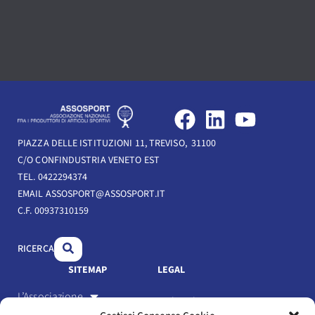
F
L
Y
a
i
o
PIAZZA DELLE ISTITUZIONI 11, TREVISO, 31100
c
n
u
C/O CONFINDUSTRIA VENETO EST
e
k
t
TEL. 0422294374
b
e
u
EMAIL ASSOSPORT@ASSOSPORT.IT
C.F. 00937310159
o
d
b
o
i
e
RICERCA
k
n
SITEMAP
LEGAL
L’Associazione
Link Utili