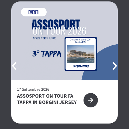
EVENTI
17 Settembre 2026
27
ASSOSPORT ON TOUR FA
P
TAPPA IN BORGINI JERSEY
2
CE
O