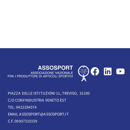
F
L
Y
a
i
o
c
n
u
e
k
t
PIAZZA DELLE ISTITUZIONI 11, TREVISO, 31100
C/O CONFINDUSTRIA VENETO EST
b
e
u
TEL. 0422294374
o
d
b
EMAIL ASSOSPORT@ASSOSPORT.IT
o
i
e
C.F. 00937310159