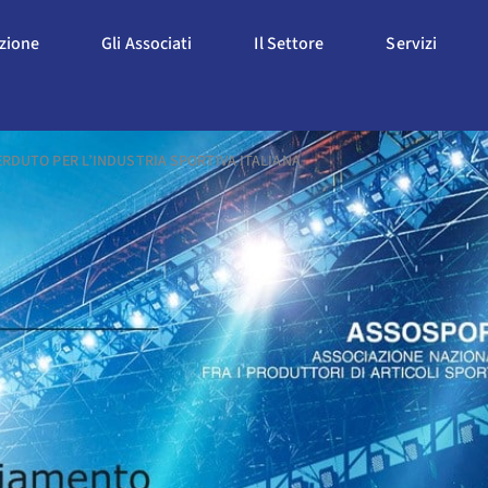
Apri L'Associazione
Apri Gli Associati
Apri Il Settore
Apri S
azione
Gli Associati
Il Settore
Servizi
RDUTO PER L’INDUSTRIA SPORTIVA ITALIANA