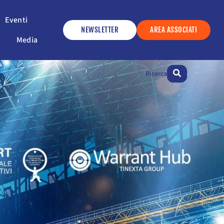
ervizi
Apri Eventi
Eventi
NEWSLETTER
AREA ASSOCIATI
Apri Media
Media
Ricerca