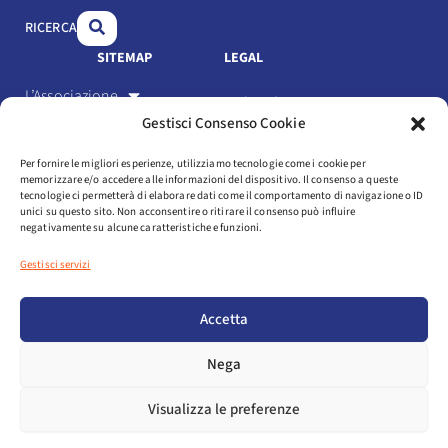
o
i
e
RICERCA
k
n
SITEMAP
LEGAL
L’Associazione
Link Utili
Gestisci Consenso Cookie
Gli Associati
Privacy Policy
Per fornire le migliori esperienze, utilizziamo tecnologie come i cookie per
Il settore
memorizzare e/o accedere alle informazioni del dispositivo. Il consenso a queste
Cookie Policy
tecnologie ci permetterà di elaborare dati come il comportamento di navigazione o ID
Servizi
unici su questo sito. Non acconsentire o ritirare il consenso può influire
negativamente su alcune caratteristiche e funzioni.
Statuto e codice etico
Eventi
Gestisci servizi
Media
Login
Accetta
NEWSLETTER
Nega
AREA ASSOCIATI
Visualizza le preferenze
COPYRIGHT © 2025 ASSOSPORT. ALL RIGHTS RESERVED