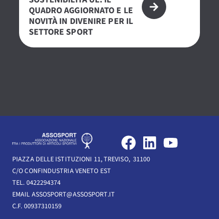
QUADRO AGGIORNATO E LE
– 
NOVITÀ IN DIVENIRE PER IL
PE
SETTORE SPORT
S
F
L
Y
a
i
o
PIAZZA DELLE ISTITUZIONI 11, TREVISO, 31100
c
n
u
C/O CONFINDUSTRIA VENETO EST
e
k
t
TEL. 0422294374
b
e
u
EMAIL ASSOSPORT@ASSOSPORT.IT
C.F. 00937310159
o
d
b