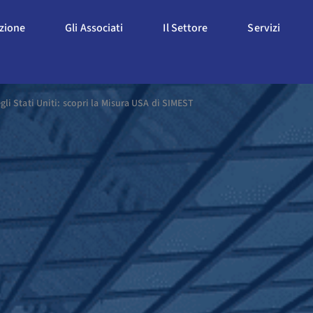
Apri L'Associazione
Apri Gli Associati
Apri Il Settore
Apri S
azione
Gli Associati
Il Settore
Servizi
li Stati Uniti: scopri la Misura USA di SIMEST