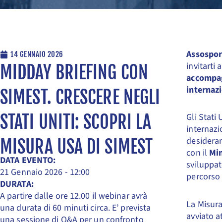
Assospor
14 GENNAIO 2026
invitarti
MIDDAY BRIEFING CON
accompagn
internaz
SIMEST. CRESCERE NEGLI
STATI UNITI: SCOPRI LA
Gli Stati
internazi
desideran
MISURA USA DI SIMEST
con il
Min
DATA EVENTO:
sviluppat
21 Gennaio 2026 - 12:00
percorso 
DURATA:
A partire dalle ore 12.00 il webinar avrà
La Misura
una durata di 60 minuti circa. E’ prevista
avviato a
una sessione di Q&A per un confronto