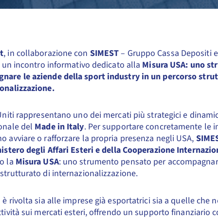
t
, in collaborazione con
SIMEST
– Gruppo Cassa Depositi e Pr
 a un incontro informativo dedicato alla
Misura USA: uno st
are le aziende della sport industry in un percorso strut
ionalizzazione.
 Uniti rappresentano uno dei mercati più strategici e dinamici
onale del
Made in Italy
. Per supportare concretamente le i
o avviare o rafforzare la propria presenza negli USA,
SIME
istero degli Affari Esteri e della Cooperazione Internazio
o la
Misura USA
: uno strumento pensato per accompagnare
strutturato di internazionalizzazione.
 è rivolta sia alle imprese già esportatrici sia a quelle ch
ttività sui mercati esteri, offrendo un supporto finanziario 