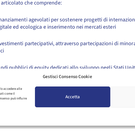
 articolato che comprende:
nanziamenti agevolati per sostenere progetti di internazion
gitale ed ecologica e inserimento nei mercati esteri
vestimenti partecipativi, attraverso partecipazioni di mino
ci
ndi pubblici di equity dedicati allo sviluppo negli Stati Unit
novative
Gestisci Consenso Cookie
/o accedere alle
tunità da conoscere
ati come il
Accetta
a USA
rappresenta uno strumento concreto e strategico per
nsenso può influire
agli Stati Uniti come leva di crescita futura. Partecipare al 
 informazioni chiave per valutare consapevolmente un perc
onale, riducendo rischi e massimizzando le opportunità.