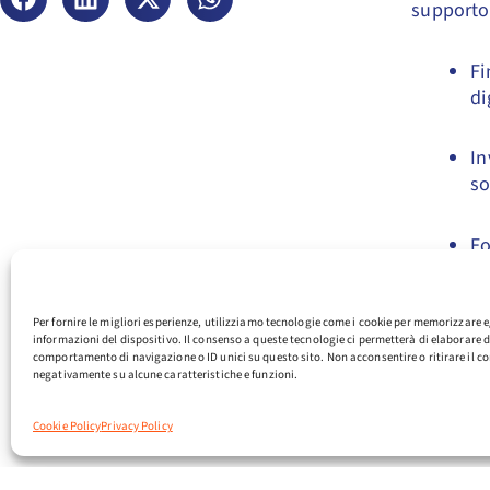
supporto
Fi
di
In
so
Fo
in
Per fornire le migliori esperienze, utilizziamo tecnologie come i cookie per memorizzare e
Un’oppor
informazioni del dispositivo. Il consenso a queste tecnologie ci permetterà di elaborare d
La
Misur
comportamento di navigazione o ID unici su questo sito. Non acconsentire o ritirare il co
negativamente su alcune caratteristiche e funzioni.
guardano 
acquisire
Cookie Policy
Privacy Policy
internazi