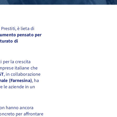
estiti, è lieta di
rumento pensato per
turato di
 per la crescita
mprese italiane che
ST
, in collaborazione
nale (Farnesina)
, ha
 le aziende in un
e non hanno ancora
concreto per affrontare