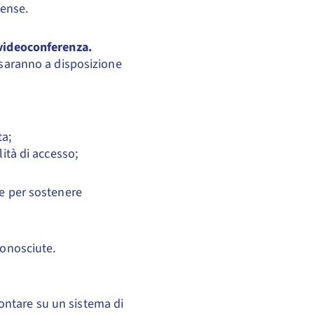
tense.
 videoconferenza.
e saranno a disposizione
ta;
ità di accesso;
le per sostenere
conosciute.
ontare su un sistema di