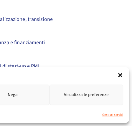
alizzazione, transizione
ranza e finanziamenti
i di start-up e PMI
Nega
Visualizza le preferenze
 le imprese che
webinar significa
orso di sviluppo
Gestisci servizi