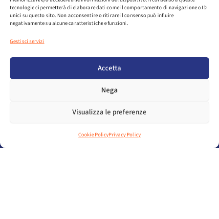
tecnologie ci permetterà di elaborare dati come il comportamento di navigazione o ID
unici su questo sito. Non acconsentire o ritirare il consenso può influire
negativamente su alcune caratteristiche e funzioni.
Gestisci servizi
Accetta
Nega
Visualizza le preferenze
Cookie Policy
Privacy Policy
F
L
Y
a
i
o
PIAZZA DELLE ISTITUZIONI 11, TREVISO, 31100
c
n
u
C/O CONFINDUSTRIA VENETO EST
e
k
t
TEL. 0422294374
EMAIL ASSOSPORT@ASSOSPORT.IT