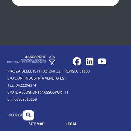
F
L
Y
a
i
o
PIAZZA DELLE ISTITUZIONI 11, TREVISO, 31100
c
n
u
C/O CONFINDUSTRIA VENETO EST
e
k
t
TEL. 0422294374
b
e
u
EMAIL ASSOSPORT@ASSOSPORT.IT
C.F. 00937310159
o
d
b
o
i
e
RICERCA
k
n
SITEMAP
LEGAL