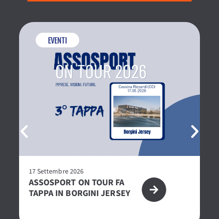
EVENTI
17 Settembre 2026
27
ASSOSPORT ON TOUR FA
P
TAPPA IN BORGINI JERSEY
2
CE
O