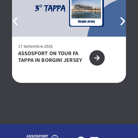
17 Settembre 2026
27
ASSOSPORT ON TOUR FA
P
TAPPA IN BORGINI JERSEY
2
CE
O