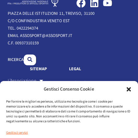
F
L
Y
a
i
o
PIAZZA DELLE ISTITUZIONI 11, TREVISO, 31100
c
n
u
C/O CONFINDUSTRIA VENETO EST
e
k
t
TEL. 0422294374
b
e
u
EMAIL ASSOSPORT@ASSOSPORT.IT
C.F. 00937310159
o
d
b
o
i
e
RICERCA
k
n
SITEMAP
LEGAL
L’Associazione
Link Utili
Gestisci Consenso Cookie
Gli Associati
Privacy Policy
Per fornire le migliori esperienze, utilizziamo tecnologie come i cookie per
Il settore
memorizzare e/o accedere alle informazioni del dispositivo. Il consenso a queste
Cookie Policy
tecnologie ci permetterà di elaborare dati come il comportamento di navigazione o ID
Servizi
unici su questo sito. Non acconsentire o ritirare il consenso può influire
negativamente su alcune caratteristiche e funzioni.
Statuto e codice etico
Eventi
Gestisci servizi