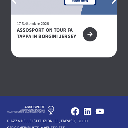
17 Settembre 2026
27
ASSOSPORT ON TOUR FA
P
TAPPA IN BORGINI JERSEY
2
CE
O
F
L
Y
a
i
o
PIAZZA DELLE ISTITUZIONI 11, TREVISO, 31100
c
n
u