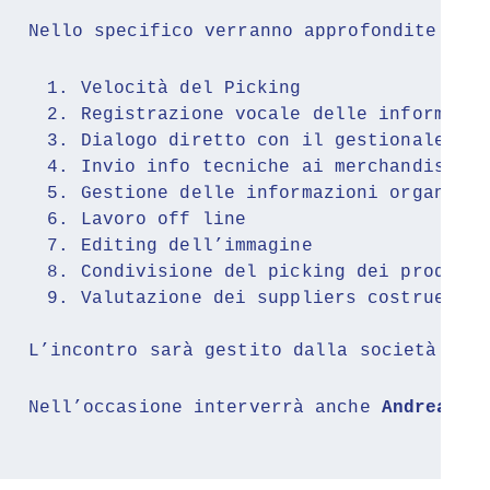
Nello specifico verranno approfondite le 
Velocità del Picking
Registrazione vocale delle informazio
Dialogo diretto con il gestionale di 
Invio info tecniche ai merchandiser
Gestione delle informazioni organizza
Lavoro off line
Editing dell’immagine
Condivisione del picking dei prodotti
Valutazione dei suppliers costruendo 
L’incontro sarà gestito dalla società 
Sin
Nell’occasione interverrà anche
 Andrea Ay