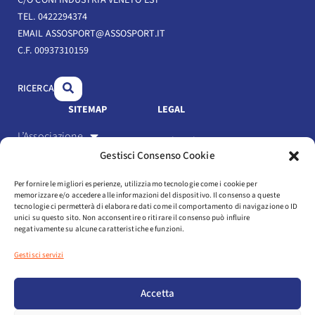
C/O CONFINDUSTRIA VENETO EST
e
k
t
TEL. 0422294374
b
e
u
EMAIL ASSOSPORT@ASSOSPORT.IT
C.F. 00937310159
o
d
b
o
i
e
RICERCA
k
n
SITEMAP
LEGAL
L’Associazione
Link Utili
Gestisci Consenso Cookie
Gli Associati
Privacy Policy
Per fornire le migliori esperienze, utilizziamo tecnologie come i cookie per
Il settore
memorizzare e/o accedere alle informazioni del dispositivo. Il consenso a queste
Cookie Policy
tecnologie ci permetterà di elaborare dati come il comportamento di navigazione o ID
Servizi
unici su questo sito. Non acconsentire o ritirare il consenso può influire
negativamente su alcune caratteristiche e funzioni.
Statuto e codice etico
Eventi
Gestisci servizi
Media
Login
Accetta
NEWSLETTER