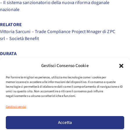
– Il sistema sanzionatorio della nuova riforma doganale
nazionale
RELATORE
Vittoria Sarcuni – Trade Compliance Project Mnager di ZPC
srl – Società Benefit
DURATA
A partire dalle ore 14.30 il webinar avrà una durata di 90
Gestisci Consenso Cookie
minuti circa. E’ prevista una sessione di Q&A per un
confronto interattivo con i partecipanti.
Per fornire le migliori esperienze, utilizziamo tecnologie come i cookie per
memorizzare e/o accedere alle informazioni del dispositivo. Il consenso a queste
tecnologie ci permetterà di elaborare dati come il comportamento di navigazione o ID
COSTO
unici su questo sito. Non acconsentire o ritirare il consenso può influire
Esclusivamente per le
aziende associate ad Assosport
in
negativamente su alcune caratteristiche e funzioni.
regola con il pagamento della quota associativa per l’anno
Gestisci servizi
in corso, l’associazione mette a disposizione dei GETTONI
DI PRESENZA gratuiti del valore di € 200 cadauno in base
Accetta
alla quota associativa e alla fascia di fatturato di