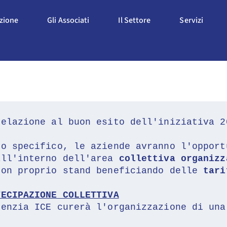
Apri L'Associazione
Apri Gli Associati
Apri Il Settore
Apri S
azione
Gli Associati
Il Settore
Servizi
relazione al buon esito dell'iniziativa 2
lo specifico, le aziende avranno l'opport
all'interno dell'area 
collettiva organizz
con proprio stand beneficiando delle 
tari
TECIPAZIONE COLLETTIVA
genzia ICE curerà l'organizzazione di una