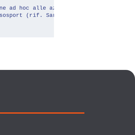
ne ad hoc alle aziende associate nei pro
sosport (rif. Sara Zanatta - 041 2517566