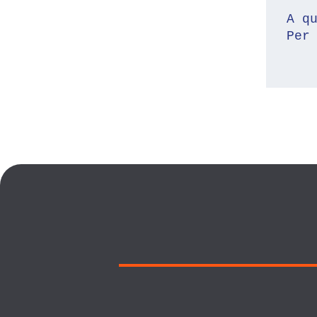
A q
Per