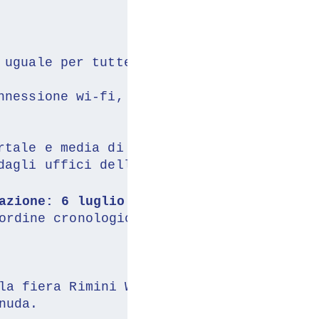
 uguale per tutte le aziende partecipant
nnessione wi-fi,
rtale e media di settore, 
dagli uffici della rete estera dell'Agen
azione: 6 luglio 2022.
ordine cronologico di arrivo via PEC del
la fiera Rimini Wellness sarà valorizzat
nuda.