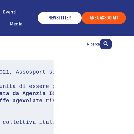
ervizi
Apri Eventi
Eventi
NEWSLETTER
AREA ASSOCIATI
Apri Media
Media
Ricerca
021, Assosport si è impegnata nella stip
unità di essere presenti all'evento:
ata da Agenzia ICE,
 in collaborazione co
ffe agevolate riservate esclusivamente a
 collettiva italiana in un'area riservat