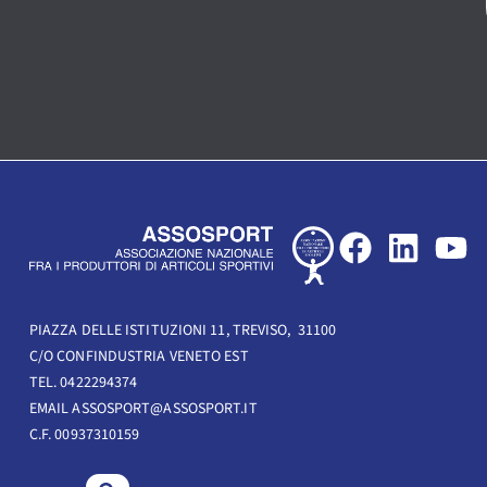
F
L
Y
a
i
o
c
n
u
e
k
t
PIAZZA DELLE ISTITUZIONI 11, TREVISO, 31100
C/O CONFINDUSTRIA VENETO EST
b
e
u
TEL. 0422294374
o
d
b
EMAIL ASSOSPORT@ASSOSPORT.IT
o
i
e
C.F. 00937310159
k
n