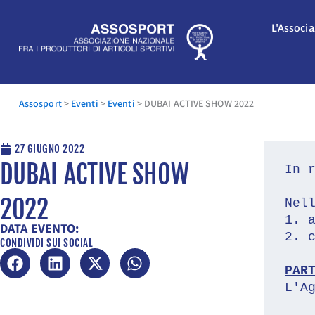
Vai
al
L'Associ
contenuto
Assosport
>
Eventi
>
Eventi
>
DUBAI ACTIVE SHOW 2022
27 GIUGNO 2022
DUBAI ACTIVE SHOW
In 
2022
Nel
1. 
DATA EVENTO:
2. 
CONDIVIDI SUI SOCIAL
PAR
L'A