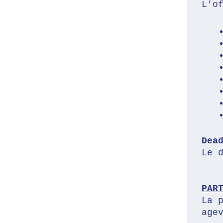
L'o
Dea
Le 
PAR
La 
age