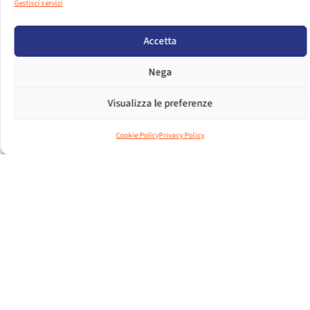
Gestisci servizi
PER VISUALIZZARE IL FILE EFFETTUA IL LOGIN.
Accetta
LOGIN
Nega
DIMENSIONI FILE
1.20 MB
Visualizza le preferenze
CONTEGGIO FILE
1
Cookie Policy
Privacy Policy
DATA DI CREAZIONE
22 FEBBRAIO 2017
ULTIMO
11 DICEMBRE 2024
AGGIORNAMENTO
LA DISTRIBUZIONE DEGLI