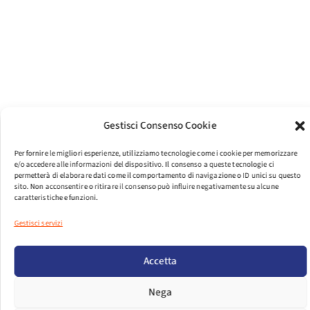
Gestisci Consenso Cookie
Per fornire le migliori esperienze, utilizziamo tecnologie come i cookie per memorizzare
e/o accedere alle informazioni del dispositivo. Il consenso a queste tecnologie ci
permetterà di elaborare dati come il comportamento di navigazione o ID unici su questo
sito. Non acconsentire o ritirare il consenso può influire negativamente su alcune
caratteristiche e funzioni.
PER VISUALIZZARE IL FILE EFFETTUA IL LOGIN.
Gestisci servizi
LOGIN
Accetta
DIMENSIONI FILE
250.69 KB
Nega