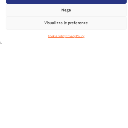
LOGIN
Nega
DIMENSIONI FILE
3.26 MB
Visualizza le preferenze
CONTEGGIO FILE
1
Cookie Policy
Privacy Policy
DATA DI CREAZIONE
30 GIUGNO 2016
ULTIMO
11 DICEMBRE 2024
AGGIORNAMENTO
IL MERCATO EUROPEO DELLA
BICICLETTA