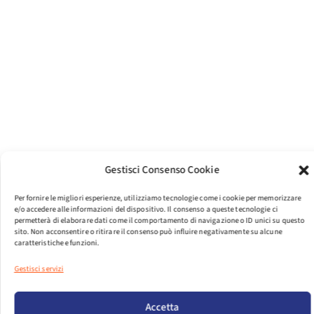
Gestisci Consenso Cookie
Per fornire le migliori esperienze, utilizziamo tecnologie come i cookie per memorizzare
e/o accedere alle informazioni del dispositivo. Il consenso a queste tecnologie ci
permetterà di elaborare dati come il comportamento di navigazione o ID unici su questo
sito. Non acconsentire o ritirare il consenso può influire negativamente su alcune
caratteristiche e funzioni.
Gestisci servizi
PER VISUALIZZARE IL FILE EFFETTUA IL LOGIN.
Accetta