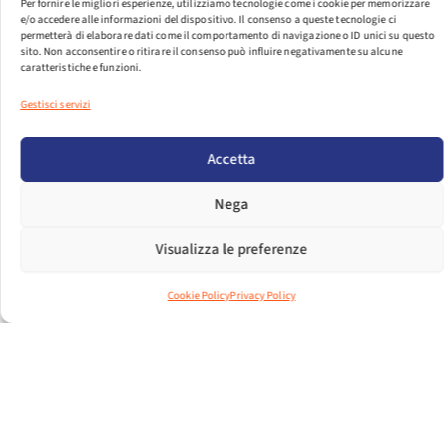
Per fornire le migliori esperienze, utilizziamo tecnologie come i cookie per memorizzare
e/o accedere alle informazioni del dispositivo. Il consenso a queste tecnologie ci
permetterà di elaborare dati come il comportamento di navigazione o ID unici su questo
sito. Non acconsentire o ritirare il consenso può influire negativamente su alcune
caratteristiche e funzioni.
Gestisci servizi
PER VISUALIZZARE IL FILE EFFETTUA IL LOGIN.
LOGIN
Accetta
DIMENSIONI FILE
Nega
652.86 KB
Visualizza le preferenze
CONTEGGIO FILE
1
Cookie Policy
Privacy Policy
DATA DI CREAZIONE
10 GIUGNO 2021
ULTIMO
10 DICEMBRE 2024
AGGIORNAMENTO