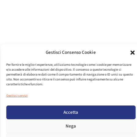
Gestisci Consenso Cookie
Per fornire le migliori esperienze, utilizziamo tecnologie come i cookie per memorizzare
e/o accedere alle informazioni del dispositivo. Il consenso a queste tecnologie ci
permetterà di elaborare dati come il comportamento di navigazione o ID unici su questo
sito. Non acconsentire o ritirare il consenso può influire negativamente su alcune
caratteristiche e funzioni.
Gestisci servizi
PER VISUALIZZARE IL FILE EFFETTUA IL LOGIN.
Accetta
LOGIN
Nega
DIMENSIONI FILE
1,011.72 KB