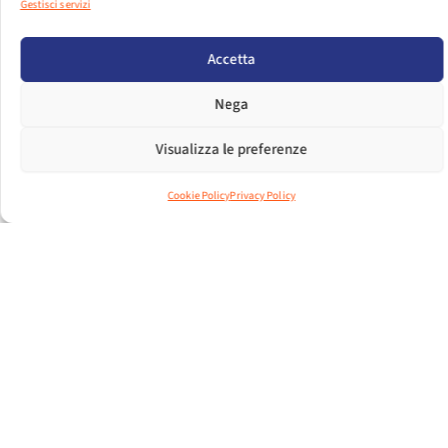
Gestisci servizi
PER VISUALIZZARE IL FILE EFFETTUA IL LOGIN.
Accetta
LOGIN
Nega
DIMENSIONI FILE
172.16 KB
Visualizza le preferenze
CONTEGGIO FILE
1
Cookie Policy
Privacy Policy
DATA DI CREAZIONE
25 SETTEMBRE 2018
ULTIMO
11 DICEMBRE 2024
AGGIORNAMENTO
CSC 03/2018 - IMPRESE E