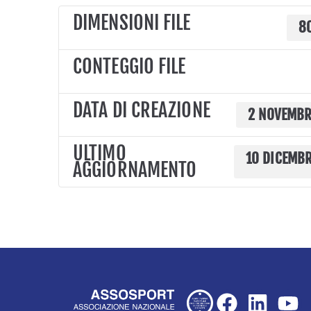
DIMENSIONI FILE
8
CONTEGGIO FILE
DATA DI CREAZIONE
2 NOVEMBR
ULTIMO
10 DICEMB
AGGIORNAMENTO
F
L
Y