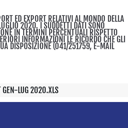
MPORT ED EXPORT RELATIVI AL MONDO DELLA
LUGLIO 2020. I SUDDETTI DATI SONO
IONE IN TERMINI PERCENTUALI RISPETTO
TERIORI INFORMAZIONI LE RICORDO CHE GLI
UA DISPOSIZIONE (041/251759, E-MAIL
T GEN-LUG 2020.XLS