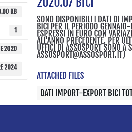
2020.07 BICI
0.00 KB
SONO DISPONIBILI I DATI DI I
BICI PER IL PERIODO GENNAIO-
1
ESPRESSI IN EURO CON VARIAZ
ALL'ANNO PRECEDENTE. PER UL
UFFICI DI ASSOSPORT SONO A S
E 2020
ASSOSPORT@ASSOSPORT.IT)
RE 2024
ATTACHED FILES
DATI IMPORT-EXPORT BICI TO