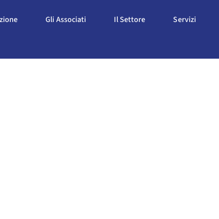
Apri L'Associazione
Apri Gli Associati
Apri Il Settore
Apri S
azione
Gli Associati
Il Settore
Servizi