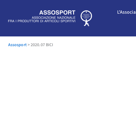
Vai
al
L'Associ
contenuto
Assosport
>
2020.07 BICI