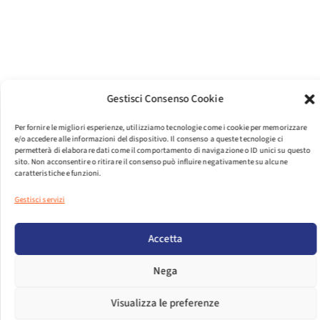
Gestisci Consenso Cookie
PER VISUALIZZARE IL FILE EFFETTUA IL LOGIN.
Per fornire le migliori esperienze, utilizziamo tecnologie come i cookie per memorizzare
LOGIN
e/o accedere alle informazioni del dispositivo. Il consenso a queste tecnologie ci
permetterà di elaborare dati come il comportamento di navigazione o ID unici su questo
sito. Non acconsentire o ritirare il consenso può influire negativamente su alcune
DIMENSIONI FILE
270.04 KB
caratteristiche e funzioni.
Gestisci servizi
CONTEGGIO FILE
1
Accetta
DATA DI CREAZIONE
27 NOVEMBRE 2017
Nega
ULTIMO
11 DICEMBRE 2024
Visualizza le preferenze
AGGIORNAMENTO