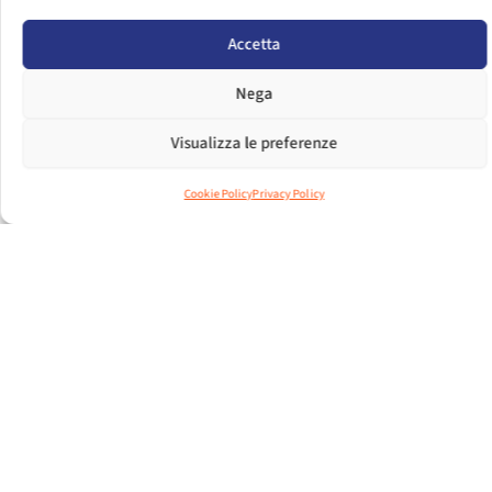
PER VISUALIZZARE IL FILE EFFETTUA IL LOGIN.
Accetta
LOGIN
Nega
DIMENSIONI FILE
462.44 KB
Visualizza le preferenze
CONTEGGIO FILE
1
Cookie Policy
Privacy Policy
DATA DI CREAZIONE
15 MAGGIO 2017
ULTIMO
11 DICEMBRE 2024
AGGIORNAMENTO
2017.05 PRODUZIONE
INDUSTRIALE_APRIEL 2017