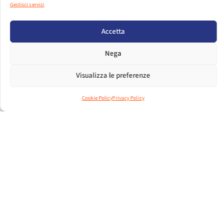
Gestisci servizi
PER VISUALIZZARE IL FILE EFFETTUA IL LOGIN.
Accetta
LOGIN
Nega
DIMENSIONI FILE
668.00 KB
Visualizza le preferenze
CONTEGGIO FILE
1
Cookie Policy
Privacy Policy
DATA DI CREAZIONE
29 MARZO 2017
ULTIMO
11 DICEMBRE 2024
AGGIORNAMENTO
2017.03 ANDAMENTO MATERIE